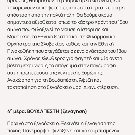
δρόμους, θαυμάζουν τη μπαρόκ αρχιτεκτονική, και
χαλαρώνουν σε καφετέριες και εστιατόρια. Σε μικρή
απόσταση από την παλιά πόλη, θα δούμε ακόμα
σημαντικά αξιοθέατα, όπως το κάστρο Χράντ του 15ου
αιώνα που φιλοξενεί το Μουσείο Ιστορίας και
Μουσικής, το Εθνικό Θέατρο και τη Φιλαρμονική
Ορχήστρα της Σλοβακίας καθώς και την Εθνική
Πινακοθήκη που στεγάζεται σε ένα ανάκτορο του 18ου
αιώνα. Χρόνος ελεύθερος για φαγητό και μία άνετη
βόλτα μέχρι νωρίς το απόγευμα στην πανέμορφη
αυτή πρωτεύουσα της κεντρικής Ευρώπης.
Αναχώρηση για τη Βουδαπέστη. Άφιξη και
τακτοποίηση στο ξενοδοχείο μας. Διανυκτέρευση.
η
4
μέρα: ΒΟΥΔΑΠΕΣΤΗ (ξενάγηση)
Πρωινό στο ξενοδοχείο. Ξεκινάει η ξενάγηση της
πόλης. Πανέμορφη, φιλόξενη και «ακουμπισμένη»