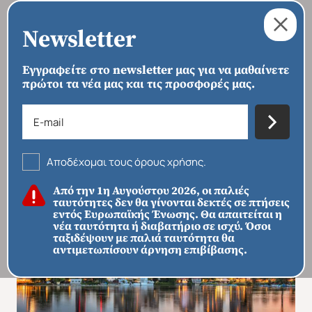
Newsletter
Εγγραφείτε στο newsletter μας για να μαθαίνετε
πρώτοι τα νέα μας και τις προσφορές μας.
›
›
›
ΑΡΧΙΚΗ
ΠΡΟΟΡΙΣΜΟΙ
ΕΥΡΏΠΗ
ΟΥΓΓΑΡΊΑ
Βουδαπέστη - Βιέννη
Αποδέχομαι τους όρους χρήσης.
Από την 1η Αυγούστου 2026, οι παλιές
ταυτότητες δεν θα γίνονται δεκτές σε πτήσεις
εντός Ευρωπαϊκής Ένωσης. Θα απαιτείται η
νέα ταυτότητα ή διαβατήριο σε ισχύ. Όσοι
ταξιδέψουν με παλιά ταυτότητα θα
αντιμετωπίσουν άρνηση επιβίβασης.