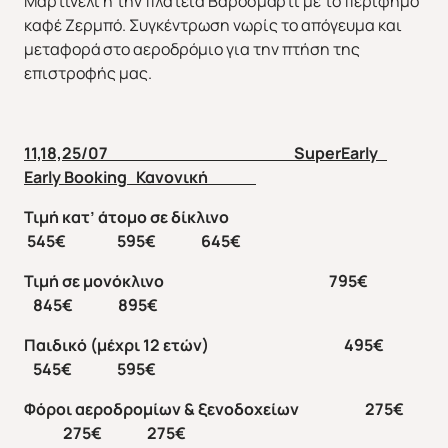
Μαρτινέλι ή την πλατεία Βαροσμάρτι με το περίφημο
καφέ Ζερμπό. Συγκέντρωση νωρίς το απόγευμα και
μεταφορά στο αεροδρόμιο για την πτήση της
επιστροφής μας.
Καλοκαίρι 2026
Φθινόπωρο 2026
11,18,25/07 SuperEarly
Early Booking Κανονική
Τιμή κατ’ άτομο σε δίκλινο
545€ 595€ 645€
Τιμή σε μονόκλινο 795€
845€ 895€
Παιδικό (μέχρι 12 ετών) 495€
545€ 595€
Φόροι αεροδρομίων & ξενοδοχείων 275€
275€ 275€