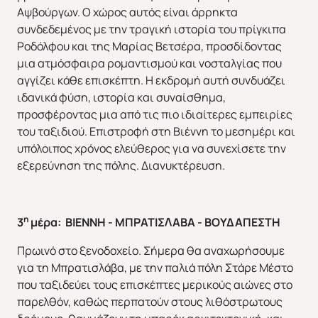
Αψβούργων. Ο χώρος αυτός είναι άρρηκτα
συνδεδεμένος με την τραγική ιστορία του πρίγκιπα
Ροδόλφου και της Μαρίας Βετσέρα, προσδίδοντας
μια ατμόσφαιρα ρομαντισμού και νοσταλγίας που
αγγίζει κάθε επισκέπτη. Η εκδρομή αυτή συνδυάζει
ιδανικά φύση, ιστορία και συναίσθημα,
προσφέροντας μια από τις πιο ιδιαίτερες εμπειρίες
του ταξιδιού. Επιστροφή στη Βιέννη το μεσημέρι και
υπόλοιπος χρόνος ελεύθερος για να συνεχίσετε την
εξερεύνηση της πόλης. Διανυκτέρευση.
η
3
μέρα:
BIENNH
- ΜΠΡΑΤΙΣΛΑΒΑ - ΒΟΥΔΑΠΕΣΤΗ
Χριστούγεννα & Πρωτοχρονιά
Χειμώνας 2026/2027
Πρωινό στο ξενοδοχείο. Σήμερα θα αναχωρήσουμε
για τη Μπρατισλάβα, με την παλιά πόλη Στάρε Μέστο
που ταξιδεύει τους επισκέπτες μερικούς αιώνες στο
παρελθόν, καθώς περπατούν στους λιθόστρωτους