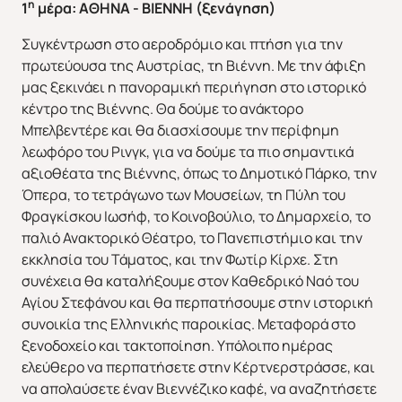
η
1
μέρα: ΑΘΗΝΑ - ΒΙΕΝΝΗ (ξενάγηση)
Συγκέντρωση στο αεροδρόμιο και πτήση για την
πρωτεύουσα της Αυστρίας, τη Βιέννη. Με την άφιξη
μας ξεκινάει η πανοραμική περιήγηση στο ιστορικό
κέντρο της Βιέννης. Θα δούμε το ανάκτορο
Μπελβεντέρε και θα διασχίσουμε την περίφημη
λεωφόρο του Ρινγκ, για να δούμε τα πιο σημαντικά
αξιοθέατα της Βιέννης, όπως το Δημοτικό Πάρκο, την
Όπερα, το τετράγωνο των Μουσείων, τη Πύλη του
Φραγκίσκου Ιωσήφ, το Κοινοβούλιο, το Δημαρχείο, το
παλιό Ανακτορικό Θέατρο, το Πανεπιστήμιο και την
εκκλησία του Τάματος, και την Φωτίρ Κίρχε. Στη
συνέχεια θα καταλήξουμε στον Καθεδρικό Ναό του
Αγίου Στεφάνου και θα περπατήσουμε στην ιστορική
συνοικία της Ελληνικής παροικίας. Μεταφορά στο
ξενοδοχείο και τακτοποίηση. Yπόλοιπο ημέρας
ελεύθερο να περπατήσετε στην Κέρτνερστράσσε, και
να απολαύσετε έναν Βιεννέζικο καφέ, να αναζητήσετε