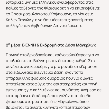
ιστορικές μνήμες ελληνικού ενδιαφέροντος στις
παλιές ταβέρνες της Φλάισμαρκτ ή να επισκεφθείτε
το Θησαυροφυλάκιο του Χόφπουργκ, το Μουσείο
Καλών Τεχνών για να θαυμάσετε τις ανεκτίμητες
συλλογές των Αψβούργων. Διανυκτέρευση.
η
2
μέρα: BIENNH & Εκδρομή στα Δάση Μάγερλινκ
Πρωινό στο ξενοδοχείο και χρόνος ελεύθερος για να
απολαύσετε τη Βιέννη με τον δικό σας ρυθμό. Στη
συνέχεια, αναχωρούμε για μια μοναδική εξόρμηση
στα ειδυλλιακά Βιεννέζικα Δάση, έναν τόπο
απαράμιλλης φυσικής ομορφιάς που για αιώνες
αποτέλεσε καταφύγιο της αριστοκρατίας και πηγή
έμπνευσης για καλλιτέχνες και συνθέτες. Ανάμεσα σε
καταπράσινες διαδρομές και γαλήνια τοπία, θα
φτάσουμε στο μυστηριώδες Μάγερλινγκ, όπου
βρίσκεται το άλλοτε κυνηγετικό περίπτερο των