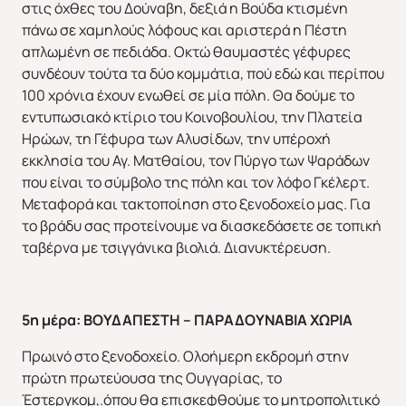
στις όχθες του Δούναβη, δεξιά η Βούδα κτισμένη
πάνω σε χαμηλούς λόφους και αριστερά η Πέστη
απλωμένη σε πεδιάδα. Οκτώ θαυμαστές γέφυρες
ΕΥΡΩΠΗ
ΑΜΕΡΙΚΗ
συνδέουν τούτα τα δύο κομμάτια, πού εδώ και περίπου
100 χρόνια έχουν ενωθεί σε μία πόλη. Θα δούμε το
εντυπωσιακό κτίριο του Κοινοβουλίου, την Πλατεία
Ηρώων, τη Γέφυρα των Αλυσίδων, την υπέροχή
εκκλησία του Αγ. Ματθαίου, τον Πύργο των Ψαράδων
που είναι το σύμβολο της πόλη και τον λόφο Γκέλερτ.
Μεταφορά και τακτοποίηση στο ξενοδοχείο μας. Για
το βράδυ σας προτείνουμε να διασκεδάσετε σε τοπική
ΑΣΙΑ
ΑΦΡΙΚΗ
ταβέρνα με τσιγγάνικα βιολιά. Διανυκτέρευση.
5η μέρα: ΒΟΥΔΑΠΕΣΤΗ – ΠΑΡΑΔΟΥΝΑΒΙΑ ΧΩΡΙΑ
Πρωινό στο ξενοδοχείο. Ολοήμερη εκδρομή στην
πρώτη πρωτεύουσα της Ουγγαρίας, το
Έστεργκομ,.όπου θα επισκεφθούμε το μητροπολιτικό