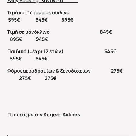
Early
Booking
Κανονική
Τιμή κατ’ άτομο σε δίκλινο
595€ 645€ 695€
Τιμή σε μονόκλινο 845€
895€ 945€
Παιδικό (μέχρι 12 ετών) 545€
595€ 645€
Φόροι αεροδρομίων & ξενοδοχείων 275€
275€ 275€
Πτήσεις με την
Aegean
Airlines