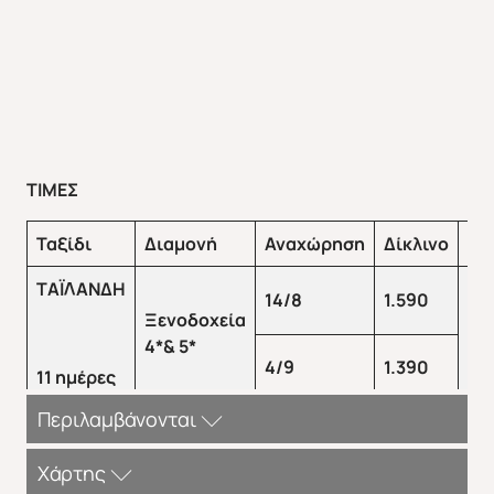
ΤΙΜΕΣ
Ταξίδι
Διαμονή
Αναχώρηση
Δίκλινο
Μο
ΤΑΪΛΑΝΔΗ
14/8
1.590
Ξενοδοχεία
+4
4*& 5*
4/9
1.390
11 ημέρες
Περιλαμβάνονται
ΠΕΡΙΛΑΜΒΑΝΟΝΤΑΙ:
Χάρτης