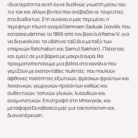
ιδιαιτερότητα αυτή έγινε διεθνώς γνωστή μέσω του
τικ τοκ και άλλων βίντεο που ανέβαζαν οι τουρίστες
στο διαδίκτυο. Στη συνέχεια μας περιμένει η
περίφημη πλωτή αγορά Damnoen Saduak (κανάλι που
κατασκευάστηκε το 1866 από τον βασιλιά Rama IV, για
να διευκολύνει τα υδάτινα ταξίδια μεταξύ των
επαρχιών Ratchaburi και Samut Sakhon). Πλέοντας
και εμείς σε μια βάρκα με μακριά ουρά, θα
πραγματοποιήσουμε μία βόλτα στα κανάλια που
γεμίζουν με εκατοντάδες πωλητές που πουλούν
άφθονες ποσότητες εξωτικών, φρέσκων φρούτων και
λαχανικών, γεωργικών προϊόντων καθώς και
Χριστούγεννα & Πρωτοχρονιά
Χειμώνας 2026/2027
αυθεντικών, τοπικών γλυκών, λιχουδιών και
αναμνηστικών. Επιστροφή στη Μπανγκόκ, και
μεταφορά ξενοδοχείο μας για τακτοποίηση και
διανυκτέρευση.