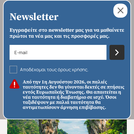
Newsletter
Εγγραφείτε στο newsletter μας για να μαθαίνετε
πρώτοι τα νέα μας και τις προσφορές μας.
›
›
›
ΑΡΧΙΚΗ
ΠΡΟΟΡΙΣΜΟΙ
ΑΣΊΑ
ΝΟΤΙΟΑΝΑΤΟΛΙΚΉ ΑΣΊΑ
›
ΤΑΫΛΆΝΔΗ
Ταϊλάνδη - Μπανγκόκ & Τροπικοί
Παράδεισοι
Αποδέχομαι τους όρους χρήσης.
Από την 1η Αυγούστου 2026, οι παλιές
ταυτότητες δεν θα γίνονται δεκτές σε πτήσεις
εντός Ευρωπαϊκής Ένωσης. Θα απαιτείται η
νέα ταυτότητα ή διαβατήριο σε ισχύ. Όσοι
ταξιδέψουν με παλιά ταυτότητα θα
αντιμετωπίσουν άρνηση επιβίβασης.