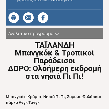
ημερομηνίες πέραν των προκαθορισμένων.
Αναλυτικό πρόγραμμα
ΤΑΪΛΑΝΔΗ
Μπανγκόκ & Τροπικοί
Απευθείας απο Ηράκλειο
Εκτός Ευρώπης
Παράδεισοι
ΔΩΡΟ: Ολοήμερη εκδρομή
στα νησιά Πι Πι!
Μπανγκόκ, Κράμπι, Νησιά Πι Πι, Σαμούι, Θαλάσσιο
πάρκο Ανγκ Τονγκ