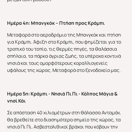
Ημέρα 4η: Μπανγκόκ – Πτήση προς Κράμπι
Μεταφορά στο αεροδρόμιο της Μπανγκόκ και πτήση
για Κράμπι. Άφιξη στο Κράμπι, που φημίζεται για το
τροπικό του τοπίο, τις θερμές πηγές, τα θαλάσσια
σπήλαια, τα πάρκα άγριας ζωής, τα υπέροχα κοντινά
ΕΥΡΩΠΗ
ΑΜΕΡΙΚΗ
νησιά και τους ομορφότερους κοραλλιογενείς
υφάλους της χώρας. Μεταφορά στο ξενοδοχείο μας.
Ημέρα 5η: Κράμπι - Νησιά Πι Πι - Κόλπος Μάγια &
νησί Κάι
ΑΣΙΑ
ΑΦΡΙΚΗ
Σε απόσταση 40 χιλιομέτρων στη θάλασσα Ανταμάν,
θα βρεθείτε στο διασημότερο σημείο της χώρας, τα
νησιά Πι Πι. Ασβεστολιθικοί βράχοι που κόβουν την