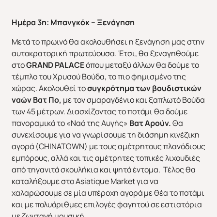
Ημέρα 3η: Μπανγκόκ – Ξενάγηση
Μετά το πρωινό θα ακολουθήσει η ξενάγηση μας στην
αυτοκρατορική πρωτεύουσα. Έτσι, θα ξεναγηθούμε
στο
GRAND PALACE
όπου μεταξύ άλλων θα δούμε το
τέμπλο του Χρυσού Βούδα, το πιο φημισμένο της
χώρας. Ακολουθεί το
συγκρότημα των βουδιστικών
ναών Βατ Πο,
με τον σμαραγδένιο και ξαπλωτό Βούδα
των 45 μέτρων. Διασχίζοντας το ποτάμι θα δούμε
πανοραμικά το «Ναό της Αυγής»
Βατ Αρούν.
Θα
συνεχίσουμε για να γνωρίσουμε τη διάσημη κινέζικη
αγορά (CHINATOWN) με τους αμέτρητους πλανόδιους
εμπόρους, αλλά και τις αμέτρητες τοπικές λιχουδιές
από τηγανιτά σκουλήκια και ψητά έντομα. Τέλος θα
καταλήξουμε στο Asiatique Market για να
χαλαρώσουμε σε μία υπέροχη αγορά με θέα το ποτάμι
και με πολυάριθμες επιλογές φαγητού σε εστιατόρια
με ζωντανή μουσική