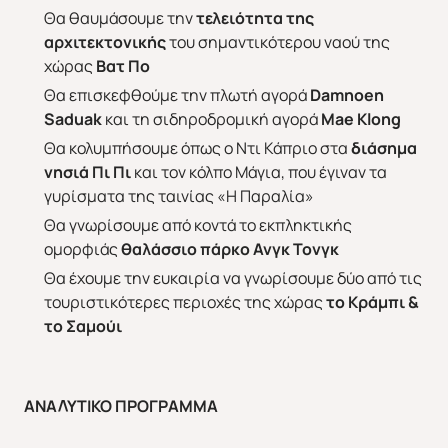
Θα θαυμάσουμε την
τελειότητα της
αρχιτεκτονικής
του σημαντικότερου ναού της
χώρας
Βατ Πο
Θα επισκεφθούμε την πλωτή αγορά
Damnoen
Saduak
και τη σιδηροδρομική αγορά
Mae
Klong
Θα κολυμπήσουμε όπως ο Ντι Κάπριο στα
διάσημα
νησιά Πι Πι
και τον κόλπο Μάγια, που έγιναν τα
γυρίσματα της ταινίας «Η Παραλία»
Θα γνωρίσουμε από κοντά το εκπληκτικής
ομορφιάς
θαλάσσιο πάρκο Ανγκ Τονγκ
Θα έχουμε την ευκαιρία να γνωρίσουμε δύο από τις
τουριστικότερες περιοχές της χώρας
το Κράμπι &
το Σαμούι
ΑΝΑΛΥΤΙΚΟ ΠΡΟΓΡΑΜΜΑ