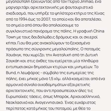
μεγαλούπολη ξεκινώντας από τον Πύργο Jinmao, ένα
μαργαριτάρι αρχιτεκτονικής με φουτουριστικό
σχεδιασμό, που υπήρξε το ψηλότερο κτήριο της Κίνας
από το 1994 έως το 2007, το οποίο και θα αποτελέσει
το σημείο από όπου θα απολαύσουμε το
συγκλονιστικό πανόραμα της πόλης. Η γραφική China
Town με τους δαιδαλώδεις δρόμους και οι σκιεροί
κήποι Γιου θα μας ανακαλύψουν το ξεχασμένο
πρόσωπο της σύγχρονης μεγαλούπολης. Ο ποταμός
Χουάνγκ, που χωρίζει την Ανατολική από τη Δυτική
Σαγκάη και στις όχθες του εγείρεται μία πληθώρα
εντυπωσιακών δημοσίων κτιρίων και μνημείων. Το
Bund, η λεωφόρος - σύμβολο της ευημερίας της
πόλης, έχει μήκος μόνο 1,5 χλμ. αλλά κοσμείται από ένα
αρμονικό σύνολο οικοδομημάτων εξαιρετικής
αρχιτεκτονικής, που αντιπροσωπεύουν όλες τις
Ευρωπαϊκές τάσεις, όπως Μπαρόκ, Αρχαιοελληνικό,
Νεοκλασικό και Αναγεννησιακό. Ένας ευχάριστος
περίπατος κατά μήκος του ποταμού, με θέα το