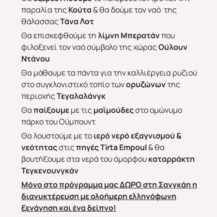
παραλία της
Κούτα
& θα δούμε τον ναό της
θάλασσας
Τάνα Λοτ
Θα επισκεφθούμε τη
λίμνη Μπερατάν
που
φιλοξενεί τον ναό σύμβολο της χώρας
Ούλουν
Ντάνου
Θα μάθουμε τα πάντα για την καλλιέργεια ρυζιού
στο συγκλονιστικό τοπίο των
ορυζώνων
της
περιοχής
Τεγαλαλά
νγκ
Θα
παίξουμε
με τις
μαϊμούδες
στο ομώνυμο
πάρκο του Ούμπουντ
Θα λουστούμε με το
ιερό νερό εξαγνισμού &
νεότητας
στις
πηγές
Tirta
Empoul
& θα
βουτήξουμε στα νερά του όμορφου
καταρράκτη
Τεγκενουνγκάν
Μόνο στο πρόγραμμα μας ΔΩΡΟ στη Σανγκάη η
διανυκτέρευση με ολοήμερη ελληνόφωνη
ξενάγηση και ένα δείπνο!