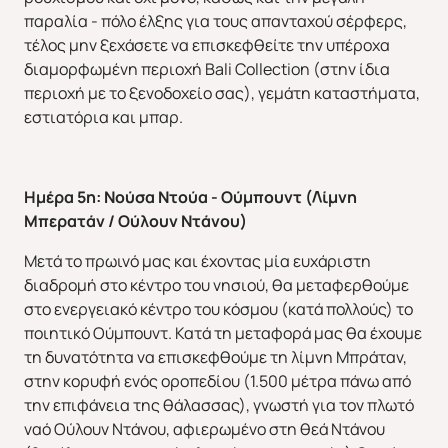
παραλία - πόλο έλξης για τους απανταχού σέρφερς,
τέλος μην ξεχάσετε να επισκεφθείτε την υπέροχα
διαμορφωμένη περιοχή Bali Collection (στην ίδια
περιοχή με το ξενοδοχείο σας), γεμάτη καταστήματα,
εστιατόρια και μπαρ.
ΑΣΙΑ
ΑΦΡΙΚΗ
Ημέρα 5η: Νούσα Ντούα - Ούμπουντ (Λίμνη
Μπερατάν / Ούλουν Ντάνου)
Μετά το πρωινό μας και έχοντας μία ευχάριστη
διαδρομή στο κέντρο του νησιού, θα μεταφερθούμε
στο ενεργειακό κέντρο του κόσμου (κατά πολλούς) το
ποιητικό Ούμπουντ. Κατά τη μεταφορά μας θα έχουμε
τη δυνατότητα να επισκεφθούμε τη λίμνη Μπράταν,
στην κορυφή ενός οροπεδίου (1.500 μέτρα πάνω από
την επιφάνεια της θάλασσας), γνωστή για τον πλωτό
ναό Ούλουν Ντάνου, αφιερωμένο στη θεά Ντάνου