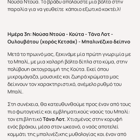
Νούσα Ντούα. Το βράδυ απολαύστε μια βόλτα στην
παραλία για να γευθείτε κάποιο εξωτικό κοκτέιλ!
Ημέρα 3η: Νούσα Ντούα - Κούτα - Τάνα Λοτ -
Ουλουβάτου (χορός Κετσάκ) - Μπαλινέζικο δείπνο
Μετά το πρωινό μας, ξεκινάμε μία πρώτη γνωριμία με
το Μπαλί, με μια χαλαρή βόλτα δίπλα στο κύμα, στην
πολύβουη ακτογραμμή της Κούτα. Εκεί όπου
μικρομάγαζα, μουσικές και ζωηρά χρώματα μας
δείχνουν τον χαρακτηριστικό, ανέμελο ρυθμό του
Μπαλί.
Στη συνέχεια, θα κατευθυνθούμε προς έναν από τους
πιο φωτογενείς και εμβληματικούς ναούς του Μπαλί:
Χριστούγεννα & Πρωτοχρονιά
Χειμώνας 2026/2027
τον επιβλητικό
Τάνα Λοτ
. Χτισμένος στην κορυφή
ενός βράχου, μέσα στον ωκεανό, ο ναός αποτελεί
κομμάτι της μπαλινέζικης μυθολογίας και έναν από