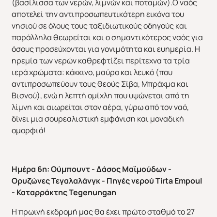
(βασίλισσα των νερών, λιμνών και ποταμών).Ο ναός
αποτελεί την αντιπροσωπευτικότερη εικόνα του
νησιού σε όλους τους ταξιδιωτικούς οδηγούς και
παράλληλα θεωρείται και ο σημαντικότερος ναός για
όσους προσεύχονται για γονιμότητα και ευημερία. Η
ηρεμία των νερών καθρεφτίζει περίτεχνα τα τρία
ιερά χρώματα: κόκκινο, μαύρο και λευκό (που
αντιπροσωπεύουν τους θεούς Σίβα, Μπράχμα και
Βισνού), ενώ η λεπτή ομίχλη που υψώνεται από τη
λίμνη και αιωρείται στον αέρα, γύρω από τον ναό,
δίνει μια σουρεαλιστική εμφάνιση και μοναδική
ομορφιά!
Ημέρα 6η: Ούμπουντ - Δάσος Μαϊμούδων -
Ορυζώνες Τεγαλαλάνγκ - Πηγές νερού
Tirta
Empoul
- Καταρράκτης
Tegenungan
Η πρωινή εκδρομή μας θα έχει πρώτο σταθμό το 27