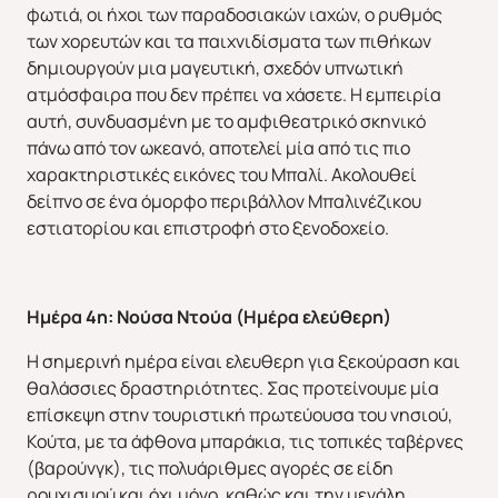
φωτιά, οι ήχοι των παραδοσιακών ιαχών, ο ρυθμός
των χορευτών και τα παιχνιδίσματα των πιθήκων
δημιουργούν μια μαγευτική, σχεδόν υπνωτική
ατμόσφαιρα που δεν πρέπει να χάσετε. Η εμπειρία
αυτή, συνδυασμένη με το αμφιθεατρικό σκηνικό
πάνω από τον ωκεανό, αποτελεί μία από τις πιο
χαρακτηριστικές εικόνες του Μπαλί. Ακολουθεί
δείπνο σε ένα όμορφο περιβάλλον Μπαλινέζικου
εστιατορίου και επιστροφή στο ξενοδοχείο.
Ημέρα 4η: Νούσα Ντούα (
H
μέρα ελεύθερη)
Η σημερινή ημέρα είναι ελευθερη για ξεκούραση και
θαλάσσιες δραστηριότητες. Σας προτείνουμε μία
επίσκεψη στην τουριστική πρωτεύουσα του νησιού,
Κούτα, με τα άφθονα μπαράκια, τις τοπικές ταβέρνες
(βαρούνγκ), τις πολυάριθμες αγορές σε είδη
ΕΥΡΩΠΗ
ΑΜΕΡΙΚΗ
ρουχισμού και όχι μόνο, καθώς και την μεγάλη