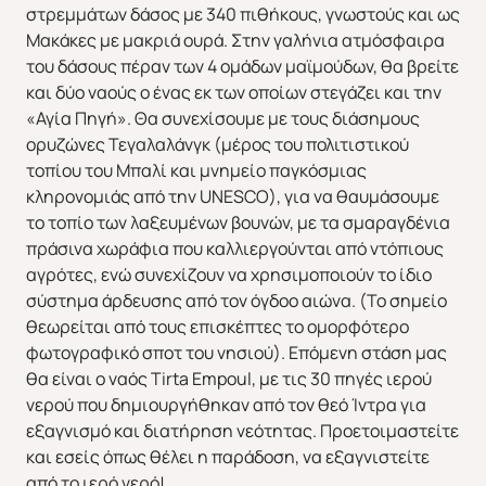
στρεμμάτων δάσος με 340 πιθήκους, γνωστούς και ως
Μακάκες με μακριά ουρά. Στην γαλήνια ατμόσφαιρα
του δάσους πέραν των 4 ομάδων μαϊμούδων, θα βρείτε
και δύο ναούς ο ένας εκ των οποίων στεγάζει και την
«Αγία Πηγή». Θα συνεχίσουμε με τους διάσημους
ορυζώνες Τεγαλαλάνγκ (μέρος του πολιτιστικού
τοπίου του Μπαλί και μνημείο παγκόσμιας
κληρονομιάς από την UNESCO), για να θαυμάσουμε
το τοπίο των λαξευμένων βουνών, με τα σμαραγδένια
πράσινα χωράφια που καλλιεργούνται από ντόπιους
αγρότες, ενώ συνεχίζουν να χρησιμοποιούν το ίδιο
σύστημα άρδευσης από τον όγδοο αιώνα. (Το σημείο
θεωρείται από τους επισκέπτες το ομορφότερο
φωτογραφικό σποτ του νησιού). Επόμενη στάση μας
Άνοιξη 2027
Καλοκαίρι 2026
θα είναι ο ναός Tirta Empoul, με τις 30 πηγές ιερού
νερού που δημιουργήθηκαν από τον θεό Ίντρα για
εξαγνισμό και διατήρηση νεότητας. Προετοιμαστείτε
και εσείς όπως θέλει η παράδοση, να εξαγνιστείτε
από το ιερό νερό!