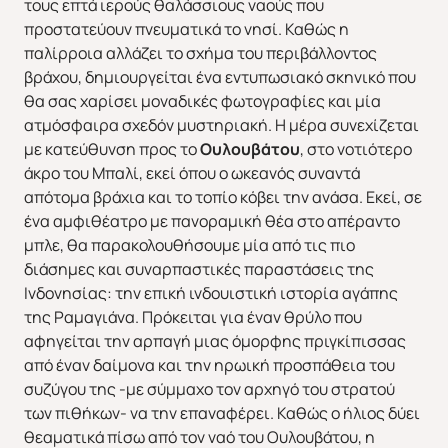
τους επτά ιερούς θαλάσσιους ναούς που
προστατεύουν πνευματικά το νησί. Καθώς η
παλίρροια αλλάζει το σχήμα του περιβάλλοντος
βράχου, δημιουργείται ένα εντυπωσιακό σκηνικό που
θα σας χαρίσει μοναδικές φωτογραφίες και μία
ατμόσφαιρα σχεδόν μυστηριακή. Η μέρα συνεχίζεται
με κατεύθυνση προς το
Ουλουβάτου
, στο νοτιότερο
άκρο του Μπαλί, εκεί όπου ο ωκεανός συναντά
απότομα βράχια και το τοπίο κόβει την ανάσα. Εκεί, σε
ένα αμφιθέατρο με πανοραμική θέα στο απέραντο
μπλε, θα παρακολουθήσουμε μία από τις πιο
διάσημες και συναρπαστικές παραστάσεις της
Ινδονησίας: την επική ινδουιστική ιστορία αγάπης
της Ραμαγιάνα. Πρόκειται για έναν θρύλο που
αφηγείται την αρπαγή μιας όμορφης πριγκίπισσας
από έναν δαίμονα και την ηρωική προσπάθεια του
συζύγου της -με σύμμαχο τον αρχηγό του στρατού
των πιθήκων- να την επαναφέρει. Καθώς ο ήλιος δύει
θεαματικά πίσω από τον ναό του Ουλουβάτου, η