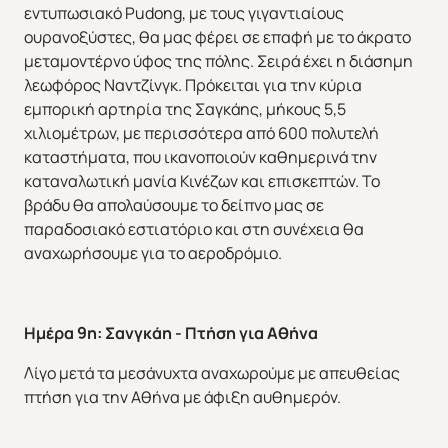
εντυπωσιακό Pudong, με τους γιγαντιαίους
ουρανοξύστες, θα μας φέρει σε επαφή με το άκρατο
μεταμοντέρνο ύφος της πόλης. Σειρά έχει η διάσημη
λεωφόρος Ναντζίνγκ. Πρόκειται για την κύρια
εμπορική αρτηρία της Σαγκάης, μήκους 5,5
χιλιομέτρων, με περισσότερα από 600 πολυτελή
καταστήματα, που ικανοποιούν καθημερινά την
καταναλωτική μανία Κινέζων και επισκεπτών. Το
βράδυ θα απολαύσουμε το δείπνο μας σε
παραδοσιακό εστιατόριο και στη συνέχεια θα
αναχωρήσουμε για το αεροδρόμιο.
Ημέρα 9η: Σανγκάη - Πτήση για Αθήνα
Λίγο μετά τα μεσάνυχτα αναχωρούμε με απευθείας
πτήση για την Αθήνα με άφιξη αυθημερόν.