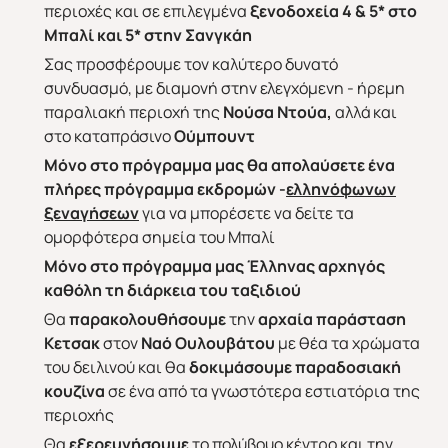
περιοχές και σε επιλεγμένα
ξενοδοχεία 4 & 5* στο
Μπαλί και 5* στην Σανγκάη
Σας προσφέρουμε τον καλύτερο δυνατό
συνδυασμό, με διαμονή στην ελεγχόμενη - ήρεμη
παραλιακή περιοχή της
Νούσα Ντούα,
αλλά και
στο καταπράσινο
Ούμπουντ
M
όνο στο πρόγραμμα μας θα απολαύσετε ένα
πλήρες πρόγραμμα εκδρομών -
ελληνόφωνων
ξεναγήσεων
για να μπορέσετε να δείτε τα
ομορφότερα σημεία του Μπαλί
Μόνο στο πρόγραμμα μας Έλληνας αρχηγός
καθόλη τη διάρκεια του ταξιδιού
Θα
παρακολουθήσουμε
την
αρχαία παράσταση
Κετσακ
στον
Ναό Ουλουβάτου
με θέα τα χρώματα
του δειλινού και θα
δοκιμάσουμε παραδοσιακή
κουζίνα
σε ένα από τα γνωστότερα εστιατόρια της
περιοχής
Θα
εξερευνήσουμε
το πολύβουο κέντρο και την