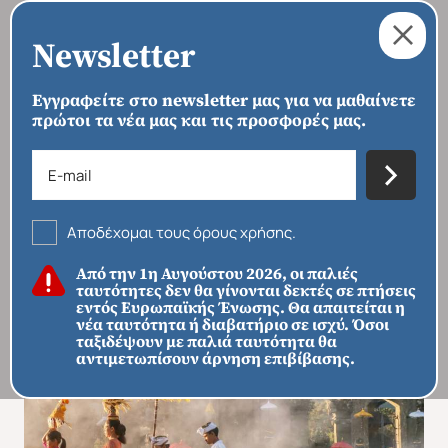
Newsletter
Εγγραφείτε στο newsletter μας για να μαθαίνετε
πρώτοι τα νέα μας και τις προσφορές μας.
›
›
›
ΑΡΧΙΚΗ
ΠΡΟΟΡΙΣΜΟΙ
ΑΣΊΑ
ΝΟΤΙΟΑΝΑΤΟΛΙΚΉ ΑΣΊΑ
›
ΜΠΑΛΊ
Εξωτικό Μπαλί και Φουτουριστική
Σανγκάη
Αποδέχομαι τους όρους χρήσης.
Από την 1η Αυγούστου 2026, οι παλιές
ταυτότητες δεν θα γίνονται δεκτές σε πτήσεις
εντός Ευρωπαϊκής Ένωσης. Θα απαιτείται η
νέα ταυτότητα ή διαβατήριο σε ισχύ. Όσοι
ταξιδέψουν με παλιά ταυτότητα θα
αντιμετωπίσουν άρνηση επιβίβασης.