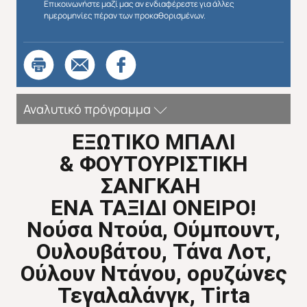
Επικοινωνήστε μαζί μας αν ενδιαφέρεστε για άλλες
ημερομηνίες πέραν των προκαθορισμένων.
Αναλυτικό πρόγραμμα
ΕΞΩΤΙΚΟ ΜΠΑΛΙ
&
ΦΟΥΤΟΥΡΙΣΤΙΚΗ
ΣΑΝΓΚΑΗ
ΕΝΑ ΤΑΞΙΔΙ ΟΝΕΙΡΟ!
Νούσα Ντούα, Ούμπουντ,
Ουλουβάτου, Τάνα Λοτ,
Απευθείας απο Ηράκλειο
Εκτός Ευρώπης
Ούλουν Ντάνου, ορυζώνες
Τεγαλαλάνγκ,
Tirta