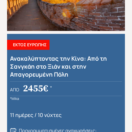
Απευθείας απο Ηράκλειο
Εκτός Ευρώπης
ΕΚΤΟΣ ΕΥΡΩΠΗΣ
Ανακαλύπτοντας την Κίνα: Από τη
Σανγκάη στο Ξιάν και στην
Απαγορευμένη Πόλη
2455€
*
ΑΠΌ
*Mika
11 ημέρες / 10 νύχτες
Προγραμματισμένες αναχωρήσεις: