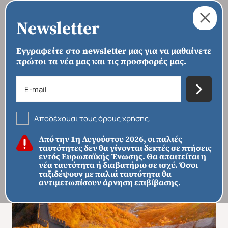
Newsletter
Εγγραφείτε στο newsletter μας για να μαθαίνετε
πρώτοι τα νέα μας και τις προσφορές μας.
›
›
›
›
ΑΡΧΙΚΗ
ΠΡΟΟΡΙΣΜΟΙ
ΑΣΊΑ
ΑΝΑΤΟΛΙΚΉ ΑΣΊΑ
ΑΝΑΤΟΛΙΚΉ ΚΊΝΑ
Ανακαλύπτοντας την Κίνα: Από τη
Σανγκάη στο Ξιάν και στην
Αποδέχομαι τους όρους χρήσης.
Απαγορευμένη Πόλη
Από την 1η Αυγούστου 2026, οι παλιές
ταυτότητες δεν θα γίνονται δεκτές σε πτήσεις
εντός Ευρωπαϊκής Ένωσης. Θα απαιτείται η
νέα ταυτότητα ή διαβατήριο σε ισχύ. Όσοι
ταξιδέψουν με παλιά ταυτότητα θα
αντιμετωπίσουν άρνηση επιβίβασης.