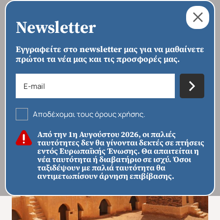
Newsletter
Εγγραφείτε στο newsletter μας για να μαθαίνετε
πρώτοι τα νέα μας και τις προσφορές μας.
›
›
ΑΡΧΙΚΗ
ΠΡΟΟΡΙΣΜΟΙ
ΑΦΡΙΚΉ
Μαυριτανία
Αποδέχομαι τους όρους χρήσης.
Από την 1η Αυγούστου 2026, οι παλιές
ταυτότητες δεν θα γίνονται δεκτές σε πτήσεις
εντός Ευρωπαϊκής Ένωσης. Θα απαιτείται η
νέα ταυτότητα ή διαβατήριο σε ισχύ. Όσοι
ταξιδέψουν με παλιά ταυτότητα θα
αντιμετωπίσουν άρνηση επιβίβασης.