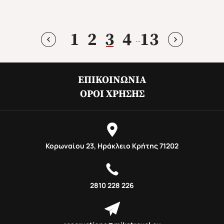
1
2
3
4
13
...
ΕΠΙΚΟΙΝΩΝΊΑ
ΌΡΟΙ ΧΡΉΣΗΣ
Φθινόπωρο 2026
Mika's Exclusive Groups
Κορωναίου 23, Ηράκλειο Κρήτης 71202
2810 228 226