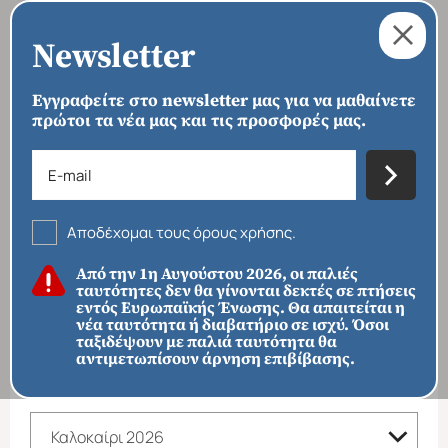
Newsletter
Εγγραφείτε στο newsletter μας για να μαθαίνετε
πρώτοι τα νέα μας και τις προσφορές μας.
›
›
ΑΡΧΙΚΗ
ΠΑΚΕΤΑ
ΚΑΛΟΚΑΙΡΙ 2026
Καλοκαίρι 2026
Αποδέχομαι τους όρους χρήσης.
ΦΙΛΤΡΑ ΑΝΑΖΗΤΗΣΗΣ
Από την 1η Αυγούστου 2026, οι παλιές
ταυτότητες δεν θα γίνονται δεκτές σε πτήσεις
ΠΡΟΟΡΙΣΜΟΙ
εντός Ευρωπαϊκής Ένωσης. Θα απαιτείται η
νέα ταυτότητα ή διαβατήριο σε ισχύ. Όσοι
ταξιδέψουν με παλιά ταυτότητα θα
αντιμετωπίσουν άρνηση επιβίβασης.
ΚΑΤΗΓΟΡΙΑ