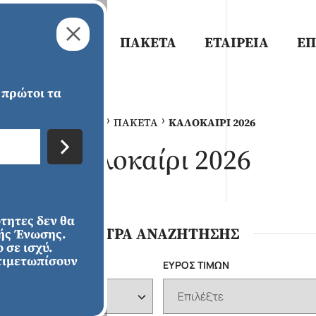
ΠΡΟΟΡΙΣΜΟΙ
ΠΑΚΕΤΑ
ΕΤΑΙΡΕΙΑ
ΕΠ
 πρώτοι τα
›
›
ΑΡΧΙΚΗ
ΠΑΚΕΤΑ
ΚΑΛΟΚΑΙΡΙ 2026
Καλοκαίρι 2026
ότητες δεν θα
ΑΜΕΡΙΚΗ
ΑΣΙΑ
Χριστούγεννα &
Χειμώνας
ΦΙΛΤΡΑ ΑΝΑΖΗΤΗΣΗΣ
κής Ένωσης.
Πρωτοχρονιά
2026/2027
 σε ισχύ.
τιμετωπίσουν
Α
ΕΥΡΟΣ ΤΙΜΩΝ