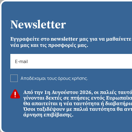
ΑΡΧΙΚΗ
Newsletter
Εγγραφείτε στο newsletter μας για να μαθαίνετε
νέα μας και τις προσφορές μας.
Αποδέχομαι τους όρους χρήσης.
Από την 1η Αυγούστου 2026, οι παλιές ταυτ
ΕΥΡΩΠΗ
Απευθείας απο
γίνονται δεκτές σε πτήσεις εντός Ευρωπαϊ
Ηράκλειο
Εκτός Ευρώπης
Θα απαιτείται η νέα ταυτότητα ή διαβατήριο
Όσοι ταξιδέψουν με παλιά ταυτότητα θα αν
ΠΡΟΟΡΙΣΜΟΙ
ΚΑΤΗΓΟΡΙ
άρνηση επιβίβασης.