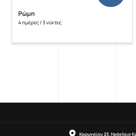
Ρώμη
4 ημέρες / 3 νύχτες
Κορωναίου 23, Ηράκλειο Κ