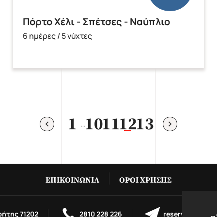
Πόρτο Χέλι - Σπέτσες - Ναύπλιο
6 ημέρες / 5 νύχτες
1
10
11
12
13
...
ΕΠΙΚΟΙΝΩΝΊΑ
ΌΡΟΙ ΧΡΉΣΗΣ
ρήτης 71202
2810 228 226
reservations@m